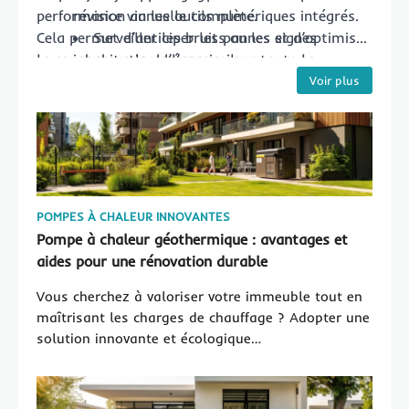
performance via les outils numériques intégrés.
révision annuelle complète.
Cela permet d’anticiper les pannes et d’optimiser
Surveiller les bruits ou les signes
la consommation d’énergie pour toute la
inhabituels de l’appareil.
copropriété.
Voir plus
POMPES À CHALEUR INNOVANTES
Pompe à chaleur géothermique : avantages et
aides pour une rénovation durable
Vous cherchez à valoriser votre immeuble tout en
maîtrisant les charges de chauffage ? Adopter une
solution innovante et écologique…