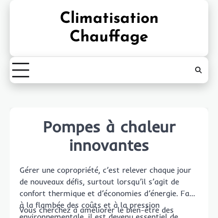
Skip
Climatisation
to
content
Chauffage
Pompes à chaleur
innovantes
Gérer une copropriété, c’est relever chaque jour
de nouveaux défis, surtout lorsqu’il s’agit de
confort thermique et d’économies d’énergie. Face
à la flambée des coûts et à la pression
Vous cherchez à améliorer le bien-être des
environnementale, il est devenu essentiel de