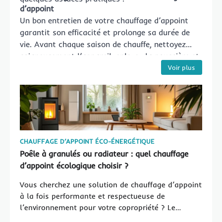
d’appoint
Un bon entretien de votre chauffage d’appoint
garantit son efficacité et prolonge sa durée de
vie. Avant chaque saison de chauffe, nettoyez
soigneusement l’appareil, enlevez la poussière et
vérifiez l’état des câbles électriques. Ensuite,
Voir plus
contrôlez l’absence de fuite pour les appareils à
gaz ou à pétrole. Par ailleurs, faites appel à un
professionnel si une panne survient ou si vous
avez un doute sur le fonctionnement. Néanmoins,
ne laissez jamais fonctionner un chauffage
d’appoint sans surveillance, surtout la nuit. Enfin,
CHAUFFAGE D’APPOINT ÉCO-ÉNERGÉTIQUE
équipez-vous d’un détecteur de fumée pour
Poêle à granulés ou radiateur : quel chauffage
renforcer la sécurité dans les parties communes
d’appoint écologique choisir ?
et privatives.
Vous cherchez une solution de chauffage d’appoint
à la fois performante et respectueuse de
l’environnement pour votre copropriété ? Le…