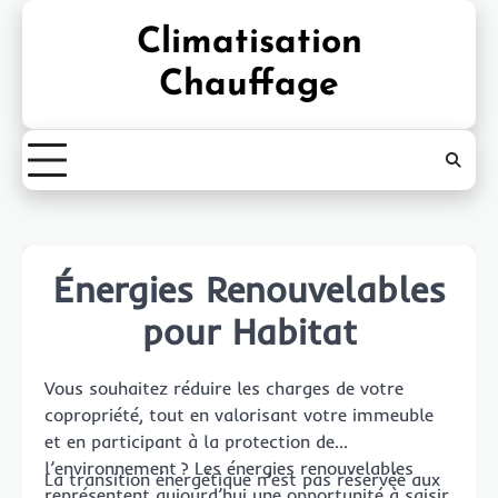
Skip
Climatisation
to
content
Chauffage
Énergies Renouvelables
pour Habitat
Vous souhaitez réduire les charges de votre
copropriété, tout en valorisant votre immeuble
et en participant à la protection de
l’environnement ? Les énergies renouvelables
La transition énergétique n’est pas réservée aux
représentent aujourd’hui une opportunité à saisir.